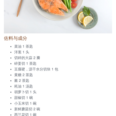
佐料与成分
菜油 1 茶匙
洋葱 1 头
切碎的大蒜 2 瓣
碎姜切 1 茶匙
豆腐硬，沥干水分切块 1 包
黄糖 2 茶匙
酱 2 茶匙
耗油 1 汤匙
胡萝卜切 1 头
甜椒切 1 碗
小玉米切 1 碗
新鲜蘑菇切 2 碗
西兰花切 1 碗