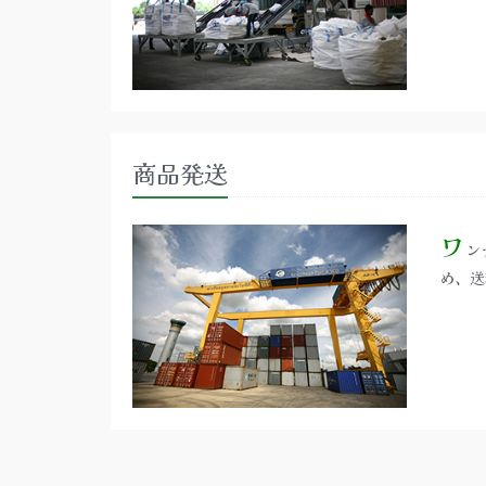
商品発送
ワ
ン
め、送