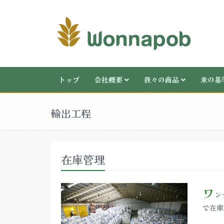
トップ
会社概要
我々の商品
米の基
輸出工程
在庫管理
ワ
ン
で在庫