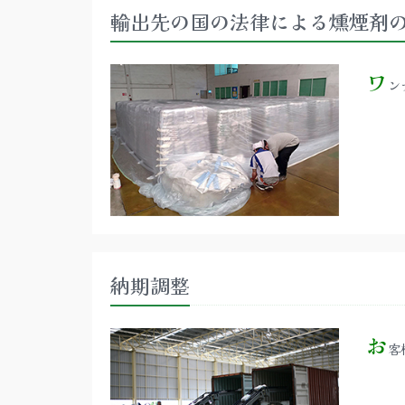
輸出先の国の法律による燻煙剤
ワ
ン
納期調整
お
客