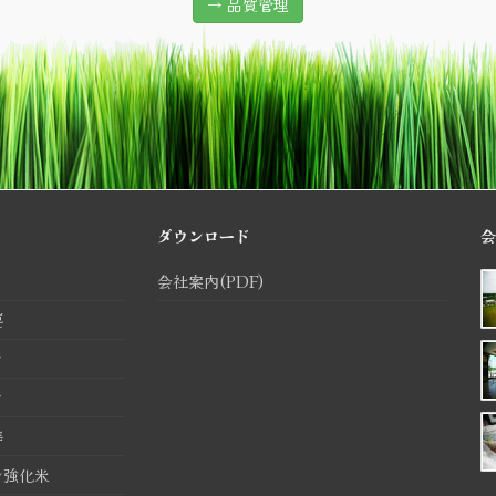
→ 品質管理
ダウンロード
会
会社案内(PDF)
要
け
け
準
ン強化米