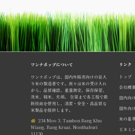
リンク
ワンナポップについて
トップ
ワンナポップは、国内外販売向けの袋入
り米の製造者です。我々は米の受け入れ
会社概
から、品質確認、重量測定、保存保管、
洗米、精米、充填、 包装まで各工程で最
国内向
新技術を使用し、清潔・安全・高品質な
国外向
米製品を提供します。
米の基
234 Moo 3, Tambon Bang Khu
Wiang, Bang Kruai, Nonthaburi
ビタミ
11130