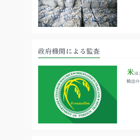
政府機関による監査
米
は
輸出の